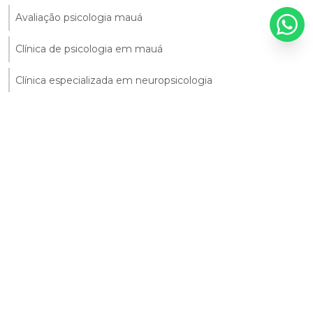
Avaliação psicologia mauá
Clínica de psicologia em mauá
Clínica especializada em neuropsicologia
Consulta com neuropsicólogo
Consulta psicológica em mauá
Consulta psicológica para adultos
Neuropsicologia e terapia
Neuropsicólogo em mauá
Profissional neuropsicológico
Psicólogo para terapia cognitivo comportamental